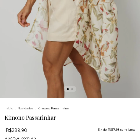
Início
.
Novidades
.
Kimono Passarinhar
Kimono Passarinhar
R$289,90
5
x de
R$57,98
sem juros
R$275,41
com
Pix