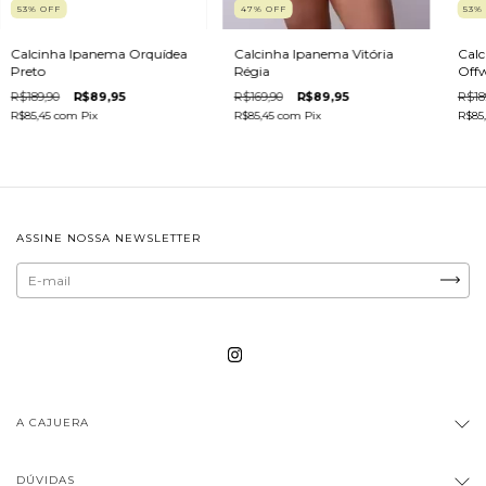
53
%
OFF
47
%
OFF
53
Calcinha Ipanema Orquídea
Calcinha Ipanema Vitória
Calc
Preto
Régia
Offw
R$189,90
R$89,95
R$169,90
R$89,95
R$18
R$85,45
com
Pix
R$85,45
com
Pix
R$85
ASSINE NOSSA NEWSLETTER
A CAJUERA
DÚVIDAS