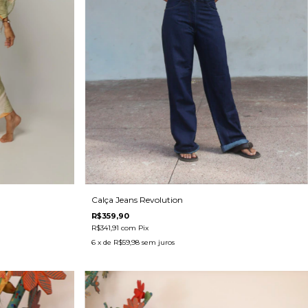
Calça Jeans Revolution
R$359,90
R$341,91
com
Pix
6
x de
R$59,98
sem juros