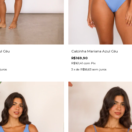
l Céu
Calcinha Mariana Azul Céu
R$169,90
R$161,41
com
Pix
juros
3
x de
R$56,63
sem juros