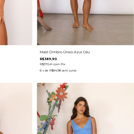
Maiô Ombro Único Azul Céu
R$389,90
R$370,41
com
Pix
6
x de
R$64,98
sem juros