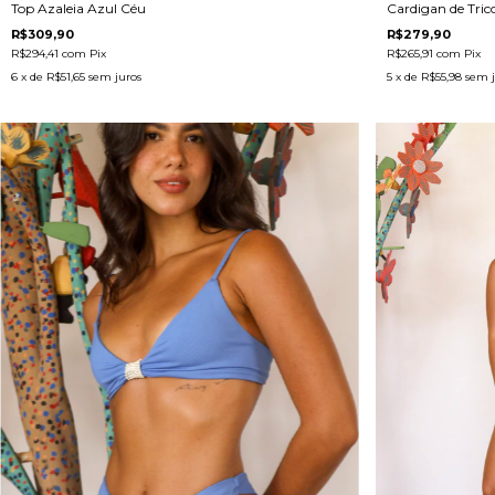
Top Azaleia Azul Céu
Cardigan de Tric
R$309,90
R$279,90
R$294,41
com
Pix
R$265,91
com
Pix
6
x de
R$51,65
sem juros
5
x de
R$55,98
sem j