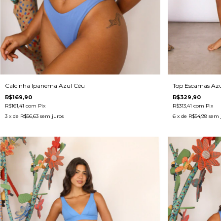
Calcinha Ipanema Azul Céu
Top Escamas Azu
R$169,90
R$329,90
R$161,41
com
Pix
R$313,41
com
Pix
3
x de
R$56,63
sem juros
6
x de
R$54,98
sem 