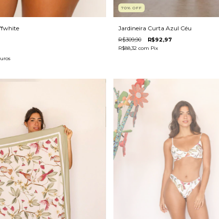
70
%
OFF
Jardineira Curta Azul Céu
ffwhite
R$309,90
R$92,97
R$88,32
com
Pix
uros