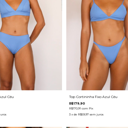
Azul Céu
Top Cortininha Fixo Azul Céu
R$179,90
R$170,91
com
Pix
juros
3
x de
R$59,97
sem juros