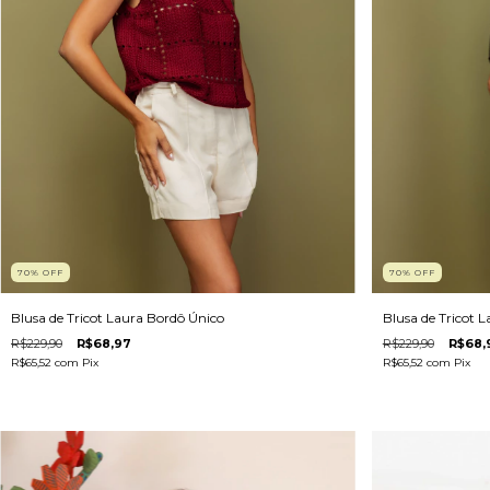
70
%
OFF
70
%
OFF
Blusa de Tricot 
Blusa de Tricot Laura Bordô Único
R$229,90
R$68,
R$229,90
R$68,97
R$65,52
com
Pix
R$65,52
com
Pix