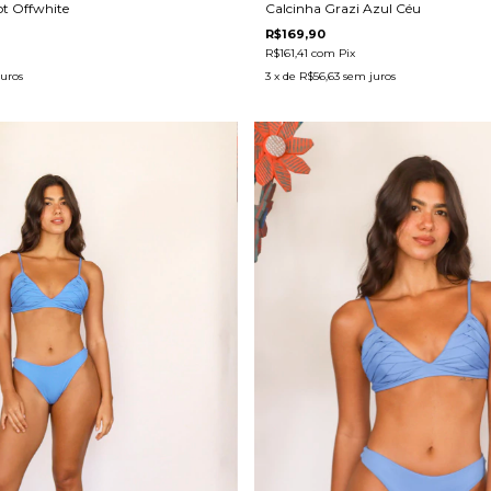
Calcinha Grazi Azul Céu
ot Offwhite
R$169,90
R$161,41
com
Pix
3
x de
R$56,63
sem juros
uros