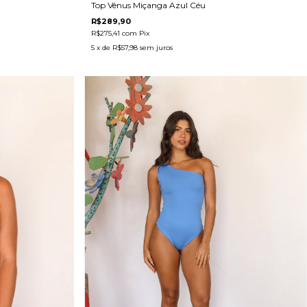
Top Vênus Miçanga Azul Céu
R$289,90
R$275,41
com
Pix
5
x de
R$57,98
sem juros