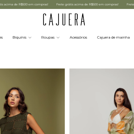
$500 em compras!
Frete grátis acima de R$500 em compras!
Frete grátis acima 
es
Biquínis
Roupas
Acessórios
Cajuera de mainha