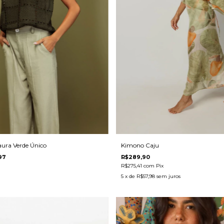
Laura Verde Único
Kimono Caju
97
R$289,90
R$275,41
com
Pix
5
x de
R$57,98
sem juros