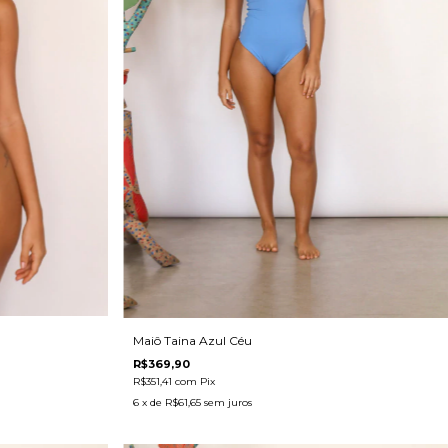
Maiô Taina Azul Céu
R$369,90
R$351,41
com
Pix
6
x de
R$61,65
sem juros