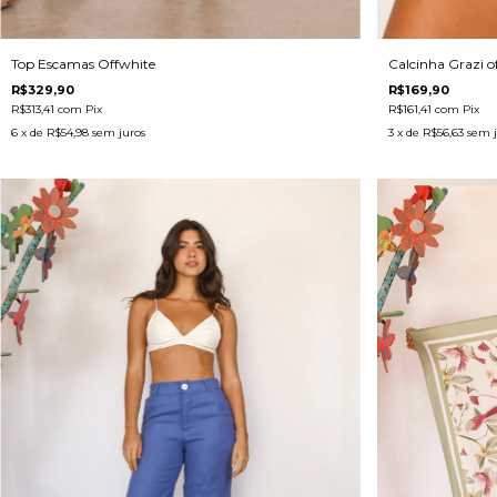
Top Escamas Offwhite
Calcinha Grazi o
R$329,90
R$169,90
R$313,41
com
Pix
R$161,41
com
Pix
6
x de
R$54,98
sem juros
3
x de
R$56,63
sem j