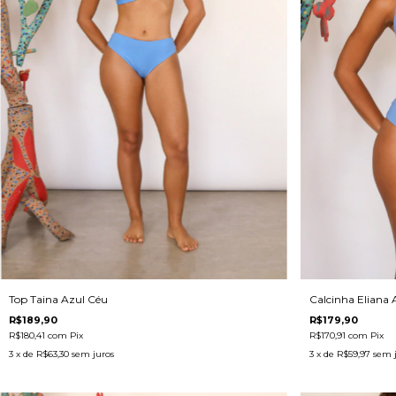
Top Taina Azul Céu
Calcinha Eliana 
R$189,90
R$179,90
R$180,41
com
Pix
R$170,91
com
Pix
3
x de
R$63,30
sem juros
3
x de
R$59,97
sem 