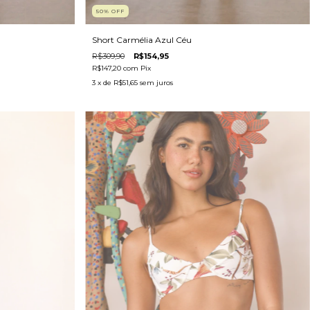
50
%
OFF
Short Carmélia Azul Céu
R$309,90
R$154,95
R$147,20
com
Pix
3
x de
R$51,65
sem juros