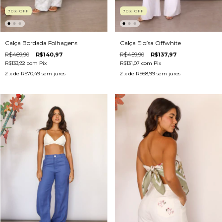
70
%
OFF
70
%
OFF
Calça Bordada Folhagens
Calça Eloísa Offwhite
R$469,90
R$140,97
R$459,90
R$137,97
R$133,92
com
Pix
R$131,07
com
Pix
2
x de
R$70,49
sem juros
2
x de
R$68,99
sem juros