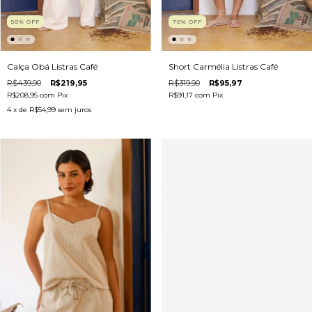
50
%
OFF
70
%
OFF
Calça Obá Listras Café
Short Carmélia Listras Café
R$439,90
R$219,95
R$319,90
R$95,97
R$208,95
com
Pix
R$91,17
com
Pix
4
x de
R$54,99
sem juros