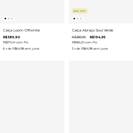
50
%
OFF
Calça Loom Offwhite
Calça Abraço Soul Verde
R$389,90
R$389,90
R$194,95
R$370,41
com
Pix
R$185,20
com
Pix
6
x de
R$64,98
sem juros
3
x de
R$64,98
sem juros