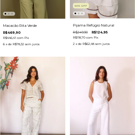
50
%
OFF
Pijama Refúgio Natural
Macacão Rita Verde
R$249,90
R$124,95
R$469,90
R$118,70
com
Pix
R$446,41
com
Pix
2
x de
R$62,48
sem juros
6
x de
R$78,32
sem juros