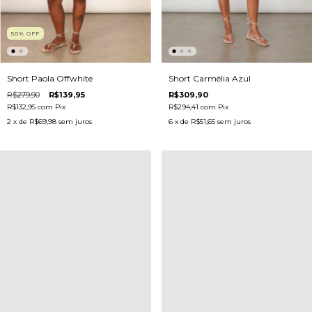
50
%
OFF
Short Paola Offwhite
Short Carmélia Azul
R$279,90
R$139,95
R$309,90
R$132,95
com
Pix
R$294,41
com
Pix
2
x de
R$69,98
sem juros
6
x de
R$51,65
sem juros