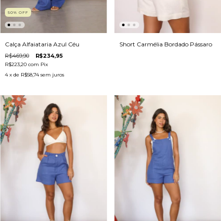
50
%
OFF
Short Carmélia Bordado Pássaro
Calça Alfaiataria Azul Céu
R$469,90
R$234,95
R$223,20
com
Pix
4
x de
R$58,74
sem juros