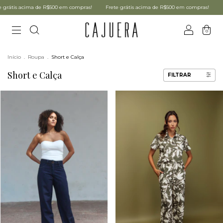
mpras!
Frete grátis acima de R$500 em compras!
Frete grátis acima de R$500 e
0
Início
.
Roupa
.
Short e Calça
Short e Calça
FILTRAR