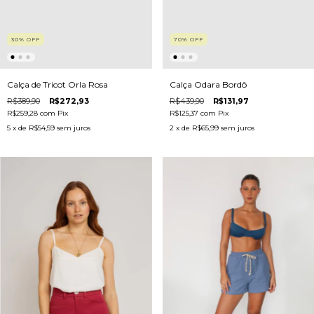
30
%
OFF
70
%
OFF
Calça de Tricot Orla Rosa
Calça Odara Bordô
R$389,90
R$272,93
R$439,90
R$131,97
R$259,28
com
Pix
R$125,37
com
Pix
5
x de
R$54,59
sem juros
2
x de
R$65,99
sem juros