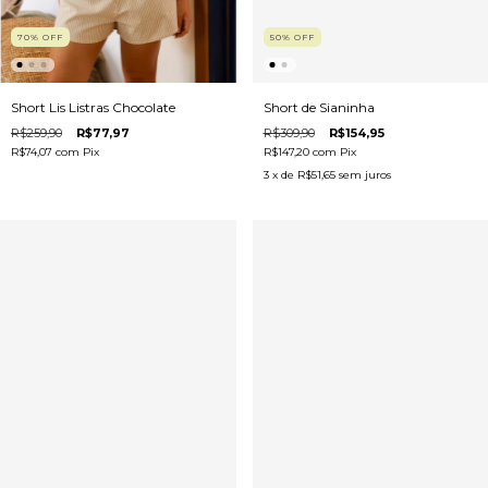
50
%
OFF
70
%
OFF
Short de Sianinha
Short Lis Listras Chocolate
R$309,90
R$154,95
R$259,90
R$77,97
R$147,20
com
Pix
R$74,07
com
Pix
3
x de
R$51,65
sem juros