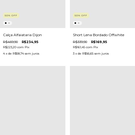
50
%
OFF
50
%
OFF
Calça Alfaiataria Dijon
Short Lena Bordado Offwhite
R$469,90
R$234,95
R$339,90
R$169,95
R$223,20
com
Pix
R$161,45
com
Pix
4
x de
R$58,74
sem juros
3
x de
R$56,65
sem juros