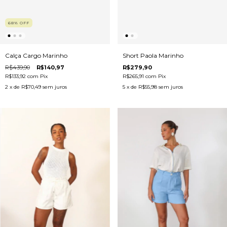
68
%
OFF
Calça Cargo Marinho
Short Paola Marinho
R$439,90
R$140,97
R$279,90
R$133,92
com
Pix
R$265,91
com
Pix
2
x de
R$70,49
sem juros
5
x de
R$55,98
sem juros