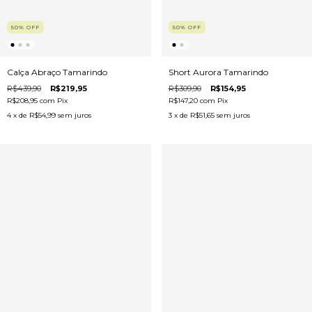
50
%
OFF
50
%
OFF
Short Aurora Tamarindo
Calça Abraço Tamarindo
R$309,90
R$154,95
R$439,90
R$219,95
R$147,20
com
Pix
R$208,95
com
Pix
3
x de
R$51,65
sem juros
4
x de
R$54,99
sem juros