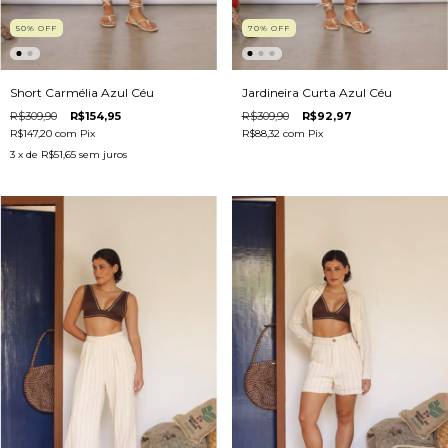
70
%
OFF
50
%
OFF
Jardineira Curta Azul Céu
Short Carmélia Azul Céu
R$309,90
R$92,97
R$309,90
R$154,95
R$88,32
com
Pix
R$147,20
com
Pix
3
x de
R$51,65
sem juros