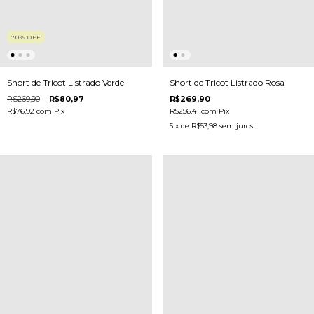
70
%
OFF
Short de Tricot Listrado Verde
Short de Tricot Listrado Rosa
R$269,90
R$80,97
R$269,90
R$76,92
com
Pix
R$256,41
com
Pix
5
x de
R$53,98
sem juros