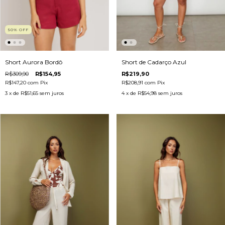
50
%
OFF
Short Aurora Bordô
Short de Cadarço Azul
R$309,90
R$154,95
R$219,90
R$147,20
com
Pix
R$208,91
com
Pix
3
x de
R$51,65
sem juros
4
x de
R$54,98
sem juros