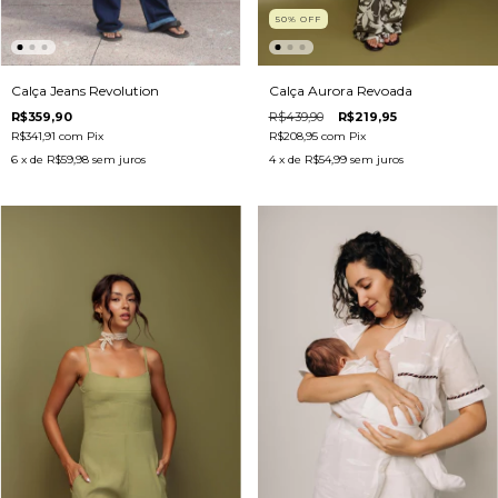
50
%
OFF
Calça Aurora Revoada
Calça Jeans Revolution
R$439,90
R$219,95
R$359,90
R$208,95
com
Pix
R$341,91
com
Pix
4
x de
R$54,99
sem juros
6
x de
R$59,98
sem juros