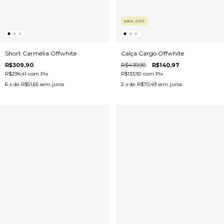
68
%
OFF
Short Carmélia Offwhite
Calça Cargo Offwhite
R$309,90
R$439,90
R$140,97
R$294,41
com
Pix
R$133,92
com
Pix
6
x de
R$51,65
sem juros
2
x de
R$70,49
sem juros