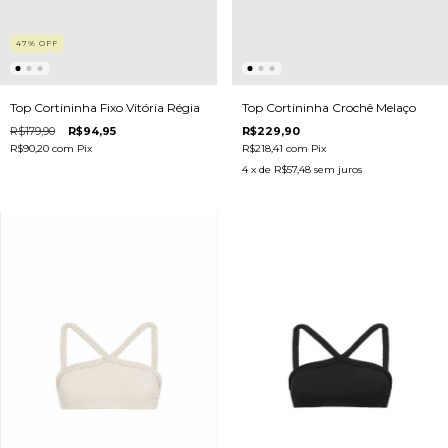
47
%
OFF
Top Cortininha Fixo Vitória Régia
Top Cortininha Crochê Melaço
R$179,90
R$94,95
R$229,90
R$90,20
com
Pix
R$218,41
com
Pix
4
x de
R$57,48
sem juros