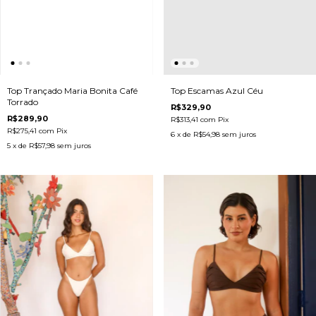
Top Escamas Azul Céu
Top Trançado Maria Bonita Café
Torrado
R$329,90
R$289,90
R$313,41
com
Pix
R$275,41
com
Pix
6
x de
R$54,98
sem juros
5
x de
R$57,98
sem juros