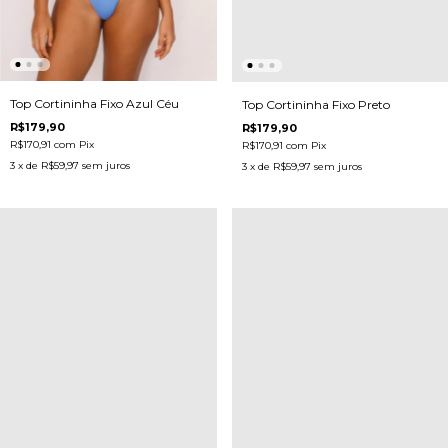
Top Cortininha Fixo Azul Céu
Top Cortininha Fixo Preto
R$179,90
R$179,90
R$170,91
com
Pix
R$170,91
com
Pix
3
x de
R$59,97
sem juros
3
x de
R$59,97
sem juros