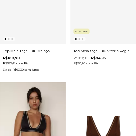
50
%
OFF
Top Meia Taça Lulu Melaço
Top Meia taça Lulu Vitória Régia
R$189,90
R$189,90
R$94,95
R$180,41
com
Pix
R$90,20
com
Pix
3
x de
R$63,30
sem juros