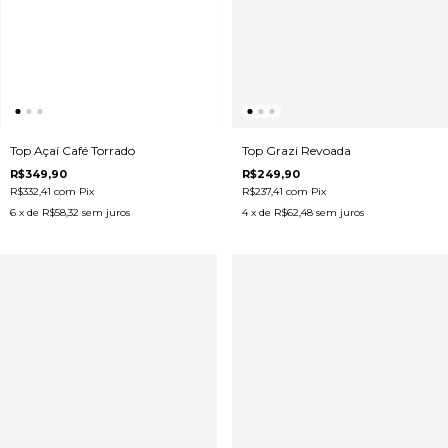
Top Grazi Revoada
Top Açaí Café Torrado
R$249,90
R$349,90
R$237,41
com
Pix
R$332,41
com
Pix
4
x de
R$62,48
sem juros
6
x de
R$58,32
sem juros