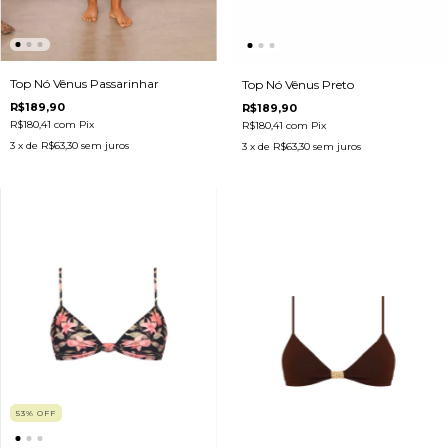
Top Nó Vênus Passarinhar
Top Nó Vênus Preto
R$189,90
R$189,90
R$180,41
com
Pix
R$180,41
com
Pix
3
x de
R$63,30
sem juros
3
x de
R$63,30
sem juros
53
%
OFF