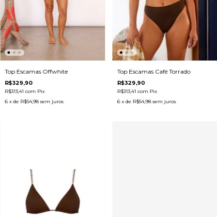
Top Escamas Offwhite
Top Escamas Café Torrado
R$329,90
R$329,90
R$313,41
com
Pix
R$313,41
com
Pix
6
x de
R$54,98
sem juros
6
x de
R$54,98
sem juros