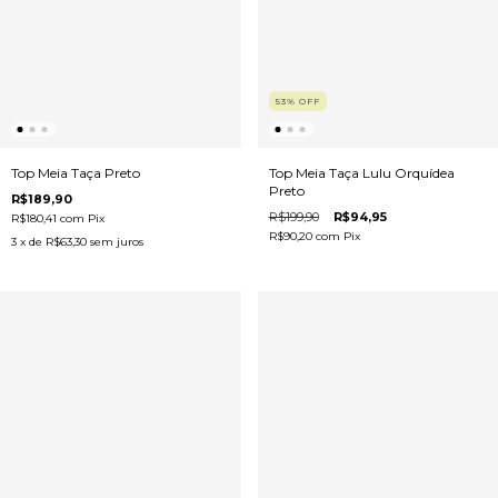
53
%
OFF
Top Meia Taça Preto
Top Meia Taça Lulu Orquídea
Preto
R$189,90
R$199,90
R$94,95
R$180,41
com
Pix
R$90,20
com
Pix
3
x de
R$63,30
sem juros