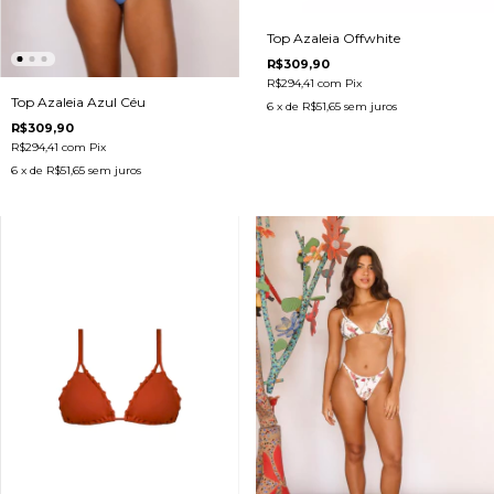
Top Azaleia Offwhite
R$309,90
R$294,41
com
Pix
Top Azaleia Azul Céu
6
x de
R$51,65
sem juros
R$309,90
R$294,41
com
Pix
6
x de
R$51,65
sem juros