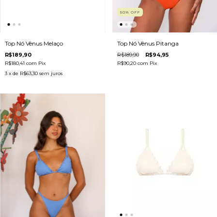
50
%
OFF
Top Nó Vênus Melaço
Top Nó Vênus Pitanga
R$189,90
R$189,90
R$94,95
R$180,41
com
Pix
R$90,20
com
Pix
3
x de
R$63,30
sem juros