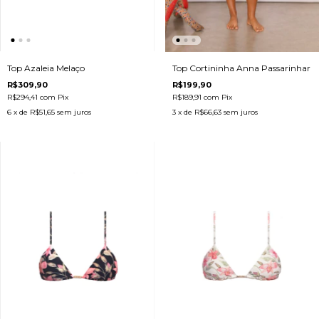
Top Cortininha Anna Passarinhar
Top Azaleia Melaço
R$199,90
R$309,90
R$189,91
com
Pix
R$294,41
com
Pix
3
x de
R$66,63
sem juros
6
x de
R$51,65
sem juros