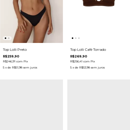
Top Lolli Preto
Top Lolli Café Torrado
R$259,90
R$269,90
R$246,91
com
Pix
R$256,41
com
Pix
5
x de
R$51,98
sem juros
5
x de
R$53,98
sem juros