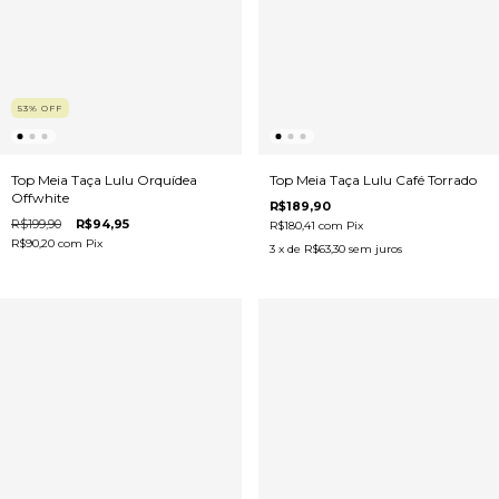
53
%
OFF
Top Meia Taça Lulu Orquídea
Top Meia Taça Lulu Café Torrado
Offwhite
R$189,90
R$199,90
R$94,95
R$180,41
com
Pix
R$90,20
com
Pix
3
x de
R$63,30
sem juros