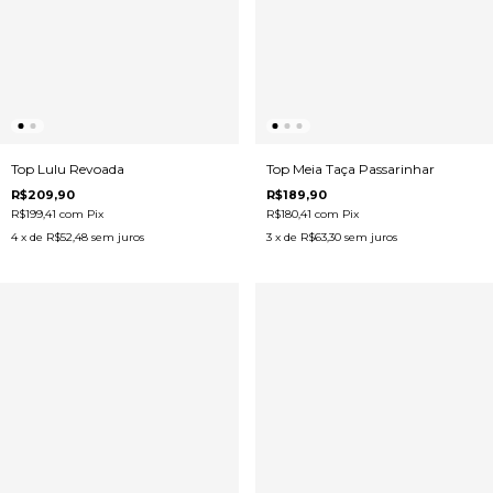
Top Lulu Revoada
Top Meia Taça Passarinhar
R$209,90
R$189,90
R$199,41
com
Pix
R$180,41
com
Pix
4
x de
R$52,48
sem juros
3
x de
R$63,30
sem juros