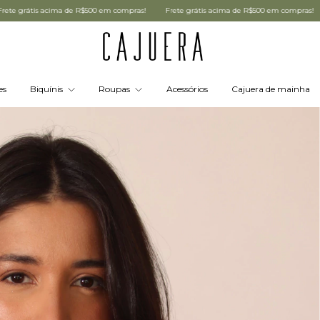
ras!
Frete grátis acima de R$500 em compras!
Frete grátis acima de R$500 em 
es
Biquínis
Roupas
Acessórios
Cajuera de mainha