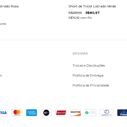
istrado Rosa
Short de Tricot Listrado Verde
R$269,90
R$80,97
R$76,92
com
Pix
uros
DÚVIDAS
Trocas e Devoluções
s
Política de Entrega
Política de Privacidade