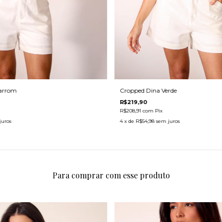
Cropped Dina Verde
arrom
R$219,90
R$208,91
com
Pix
4
x de
R$54,98
sem juros
juros
Para comprar com esse produto