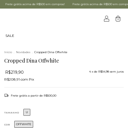
compras!
Frete grátis acima de R$500 em compras!
Frete grátis acima de R$50
0
SALE
Início
.
Novidades
.
Cropped Dina Offwhite
Cropped Dina Offwhite
R$219,90
4
x de
R$54,98
sem juros
R$208,91
com
Pix
Frete grátis
a partir de
R$500,00
U
TAMANHO
OFFWHITE
COR