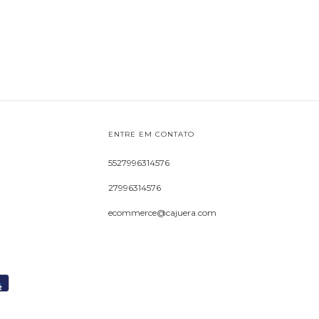
ENTRE EM CONTATO
5527996314576
27996314576
ecommerce@cajuera.com