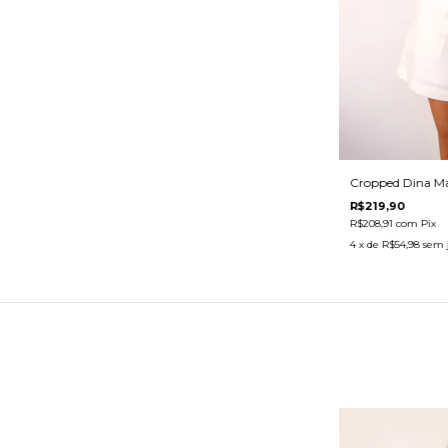
Cropped Dina M
R$219,90
R$208,91
com
Pix
4
x de
R$54,98
sem 