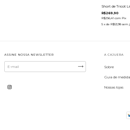
Short de Tricot L
R$269,90
R$256,41
com
Pix
5
x de
R$53,98
sem j
ASSINE NOSSA NEWSLETTER
A CAJUERA
Sobre
Guia de medida
Nossas lojas