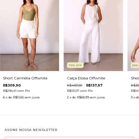
50
70
%
OFF
Shor
Short Carmélia Offwhite
Calça Eloísa Offwhite
R$30
R$309,90
R$459,90
R$137,97
R$14
R$294,41
com
Pix
R$131,07
com
Pix
3
x d
6
x de
R$51,65
sem juros
2
x de
R$68,99
sem juros
ASSINE NOSSA NEWSLETTER