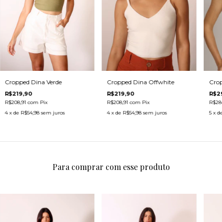
Crop
Cropped Dina Verde
Cropped Dina Offwhite
R$2
R$219,90
R$219,90
R$28
R$208,91
com
Pix
R$208,91
com
Pix
5
x d
4
x de
R$54,98
sem juros
4
x de
R$54,98
sem juros
Para comprar com esse produto