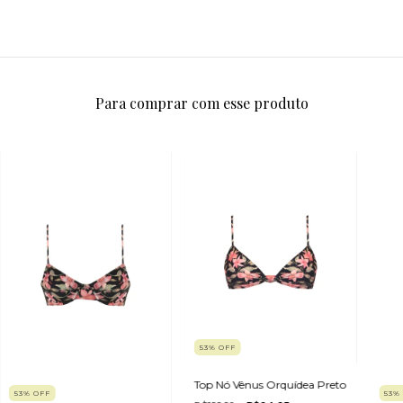
Para comprar com esse produto
53
%
OFF
Top Nó Vênus Orquídea Preto
53
%
OFF
53