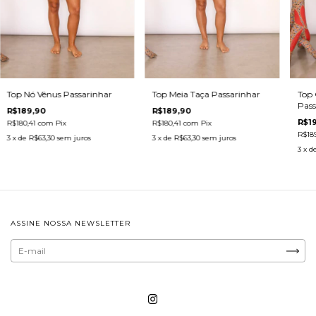
Top Nó Vênus Passarinhar
Top Meia Taça Passarinhar
Top 
Pass
R$189,90
R$189,90
R$1
R$180,41
com
Pix
R$180,41
com
Pix
R$18
3
x de
R$63,30
sem juros
3
x de
R$63,30
sem juros
3
x d
ASSINE NOSSA NEWSLETTER