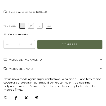
Frete grátis
a partir de
R$500,00
P
M
G
GG
TAMANHO
Guia de medidas
MEIOS DE PAGAMENTO
MEIOS DE ENVIO
Nossa nova modelagem super confortável. A calcinha Eliana tem maior
cobertura e laterais mais largas. É o meio termo entre a calcinha
hotpant e calcinha Mariana. Feita toda em tecido duplo, tem tecido
macio e firme.