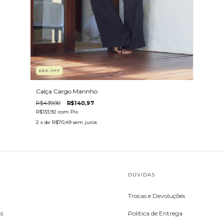
68
%
OFF
Calça Cargo Marinho
R$439,90
R$140,97
R$133,92
com
Pix
2
x de
R$70,49
sem juros
DÚVIDAS
Trocas e Devoluções
s
Política de Entrega