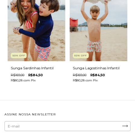
50
%
OFF
50
%
OFF
Sunga Sardinhas Infantil
Sunga Lagostinhas Infantil
R$169,00
R$84,50
R$169,00
R$84,50
R$80,28
com
Pix
R$80,28
com
Pix
ASSINE NOSSA NEWSLETTER