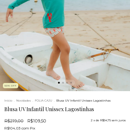
50
%
OFF
Início
.
Novidades
.
FOLIA CAJU
.
Blusa UV Infantil Unissex Lagostinhas
Blusa UV Infantil Unissex Lagostinhas
R$219,00
R$109,50
2
x de
R$54,75
sem juros
R$104,03
com
Pix