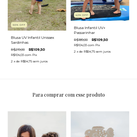
42
%
OFF
50
%
OFF
Blusa Infantil UV+
Passarinhar
Blusa UV Infantil Unissex
R$189,00
R$109,50
Sardinhas
R$104,03
com
Pix
R$219,00
R$109,50
2
x de
R$54,75
sem juros
R$104,03
com
Pix
2
x de
R$54,75
sem juros
Para comprar com esse produto