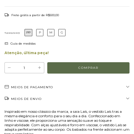
Frete grátis
a partir de
R$500,00
PP
P
M
G
TAMANHO
Guia de medidas
Atenção, última peça!
MEIOS DE PAGAMENTO
MEIOS DE ENVIO
Inspirado em nosso clássico da marca, a saia Laís, o vestido Laís tras a
mesma elegância e conforto para o seu dia a dia. Confeccionado em
linho e viscose, ele proporciona uma sensação suave ao toque e
respirabilidade. Com alças ajustáveis e forro em viscose, o vestido Laís se
adapta perfeitamente ao seu corpo. Os babados na frente adicionam um
toque romântico.