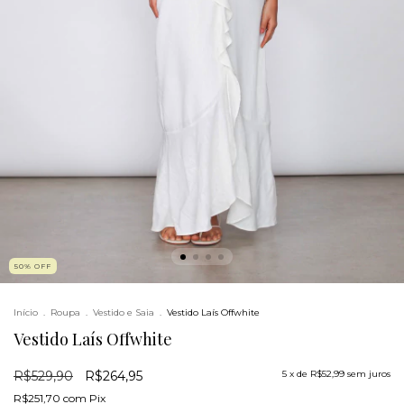
50
%
OFF
Início
.
Roupa
.
Vestido e Saia
.
Vestido Laís Offwhite
Vestido Laís Offwhite
R$529,90
R$264,95
5
x de
R$52,99
sem juros
R$251,70
com
Pix