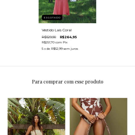
ESGOTADO
Vestido Lais Coral
R$529,90
R$264,95
R$251,70
com
Pix
5
x de
R$52,99
sem juros
Para comprar com esse produto