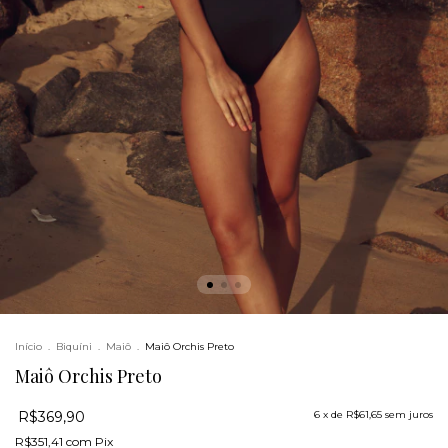
Início
.
Biquíni
.
Maiô
.
Maiô Orchis Preto
Maiô Orchis Preto
R$369,90
6
x de
R$61,65
sem juros
R$351,41
com
Pix