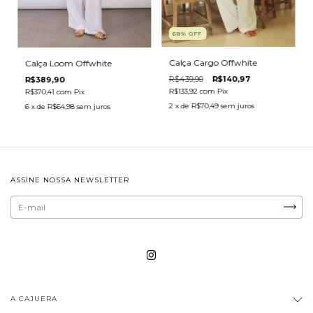
68
%
OFF
Calça Cargo Offwhite
Calça Loom Offwhite
R$439,90
R$140,97
R$389,90
R$133,92
com
Pix
R$370,41
com
Pix
2
x de
R$70,49
sem juros
6
x de
R$64,98
sem juros
ASSINE NOSSA NEWSLETTER
A CAJUERA