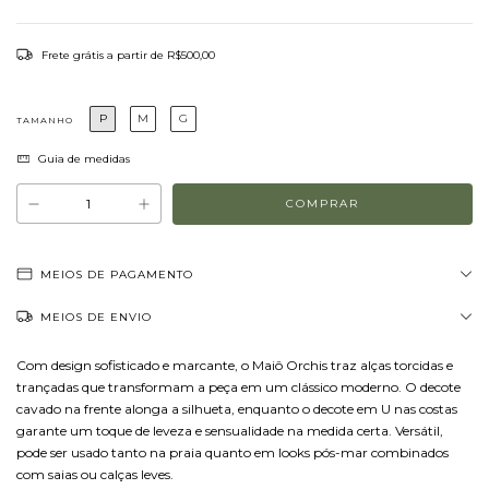
Frete grátis
a partir de
R$500,00
P
M
G
TAMANHO
Guia de medidas
MEIOS DE PAGAMENTO
MEIOS DE ENVIO
Com design sofisticado e marcante, o Maiô Orchis traz alças torcidas e
trançadas que transformam a peça em um clássico moderno. O decote
cavado na frente alonga a silhueta, enquanto o decote em U nas costas
garante um toque de leveza e sensualidade na medida certa. Versátil,
pode ser usado tanto na praia quanto em looks pós-mar combinados
com saias ou calças leves.