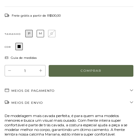
Frete grátis
a partir de
R$500,00
P
M
G
TAMANHO
COR
Guia de medidas
MEIOS DE PAGAMENTO
MEIOS DE ENVIO
De modelagem mais cavada perfeita, é para quem ama modelos
menores e busca um visual mais ousado. Com frente inteira super
confortável e parte de trás cavada, a costura especial ajuda a peça a se
modelar melhor no corpo, garantindo um ótimo caimento. A frente
lembra nossa calcinha Mariana, estilo inteira super confortável.