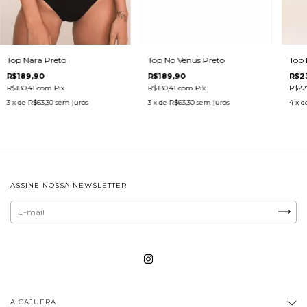
Top Nara Preto
Top Nó Vênus Preto
Top 
R$189,90
R$189,90
R$2
R$180,41
com
Pix
R$180,41
com
Pix
R$22
3
x de
R$63,30
sem juros
3
x de
R$63,30
sem juros
4
x d
ASSINE NOSSA NEWSLETTER
A CAJUERA