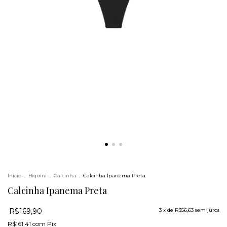
Início
.
Biquíni
.
Calcinha
.
Calcinha Ipanema Preta
Calcinha Ipanema Preta
R$169,90
3
x de
R$56,63
sem juros
R$161,41
com
Pix