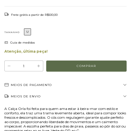
Frete grátis
a partir de
R$500,00
U
TAMANHO
Guia de medidas
Atenção, última peça!
MEIOS DE PAGAMENTO
MEIOS DE ENVIO
A Calça Orla foi feita para quem ama estar à beira-mar com estilo e
conforto, ela traz uma trama levemente aberta, ideal para compor looks
frescos e descomplicados. O cós com regulagem garante ajuste perfeito
ao corpo, proporcionando liberdade de movimentos e um caimento
impecável. A escolha perfeita para dias de praia, passeios ao pôr do sol ou
momentos relax ao ar livre. Veste do PP ao G.