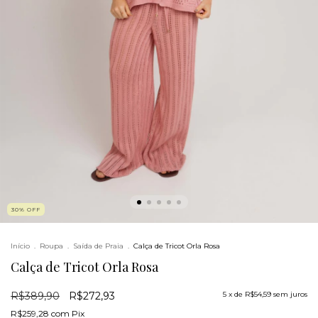
30
%
OFF
Início
.
Roupa
.
Saída de Praia
.
Calça de Tricot Orla Rosa
Calça de Tricot Orla Rosa
R$389,90
R$272,93
5
x de
R$54,59
sem juros
R$259,28
com
Pix