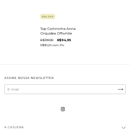
53
%
OFF
Top Cortininha Anna
Orquídea Offwhite
R$199,90
R$94,95
R$90,20
com
Pix
ASSINE NOSSA NEWSLETTER
A CAJUERA