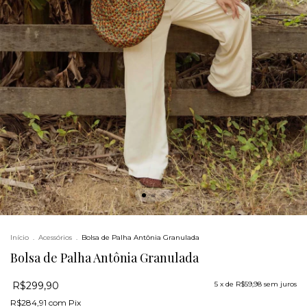
Início
.
Acessórios
.
Bolsa de Palha Antônia Granulada
Bolsa de Palha Antônia Granulada
R$299,90
5
x de
R$59,98
sem juros
R$284,91
com
Pix