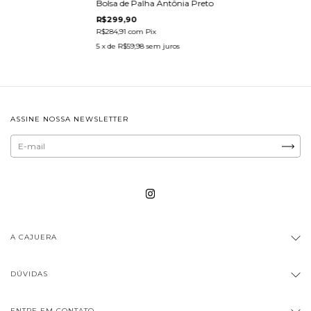
Bolsa de Palha Antônia Preto
R$299,90
R$284,91
com
Pix
5
x de
R$59,98
sem juros
ASSINE NOSSA NEWSLETTER
A CAJUERA
DÚVIDAS
ENTRE EM CONTATO